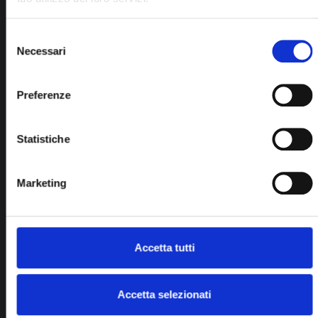
Selezione
Necessari
del
Orecchini uomo
consenso
Polello - Orecchini A Cerchio In Oro Giallo
18Kt E Diamanti Bianchi...
Preferenze
Statistiche
Marketing
Accetta tutti
Accetta selezionati