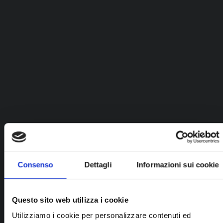
Anelli donna
Consenso
Dettagli
Informazioni sui cookie
Anello Collezione Pace Amore In Oro,
Agata, Diamanti E Smalto
Questo sito web utilizza i cookie
Utilizziamo i cookie per personalizzare contenuti ed