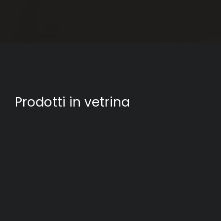
Anelli donna
Anello Con Teschio Della Collezione Pirati In Oro, Diamanti E
Smalto Nero
Prodotti in vetrina